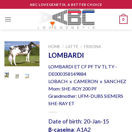
Skip
ABC LOVEGENETIX, A BETTER CHOICE
to
content
0
HOME
/
LATTE
/
FRISONA
LOMBARDI
LOMBARDI ET CF PF TV TL TY -
DE000358149884
LOBACH x CAMERON x SANCHEZ
Mom: SHE-ROY 200 PF
Grandmother: UFM-DUBS SIEMERS
SHE-RAY ET
Date of birth: 20-Jan-15
β-caseina
: A1A2