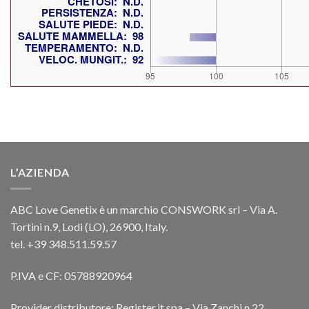
L’AZIENDA
ABC Love Genetix è un marchio CONSWORK srl – Via A.
Tortini n.9, Lodi (LO), 26900, Italy.
tel. +39 348.511.59.57
P.IVA e CF: 05788920964
Provider distributore: Register.it spa – Via Zanchi n.22,