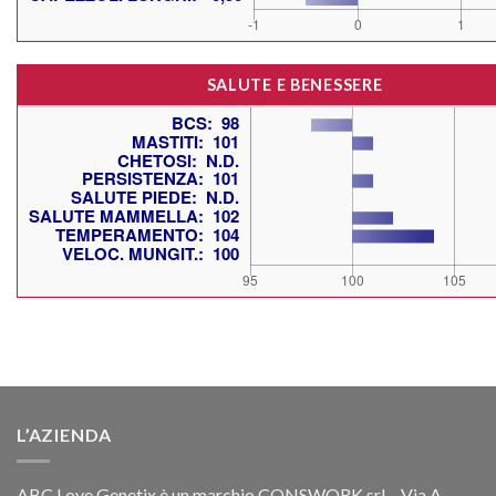
SALUTE E BENESSERE
L’AZIENDA
ABC Love Genetix è un marchio CONSWORK srl – Via A.