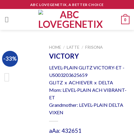
Skip
ABC LOVEGENETIX, A BETTER CHOICE
to
content
0
HOME
/
LATTE
/
FRISONA
VICTORY
-33%
LEVEL-PLAIN GLITZ VICTORY-ET -
US003203625659
GLITZ x ACHIEVER x DELTA
Mom: LEVEL-PLAIN ACH VIBRANT-
ET
Grandmother: LEVEL-PLAIN DELTA
VIXEN
aAa: 432651