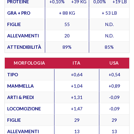
PROTEINE
+0,10%
+39 KG
0,00%
+19 LB
GRA + PRO
+ 88 KG
+ 53 LB
FIGLIE
55
N.D.
ALLEVAMENTI
20
N.D.
ATTENDIBILITÀ
89%
85%
MORFOLOGIA
ITA
USA
TIPO
+0,64
+0,54
MAMMELLA
+1,04
+0,89
ARTI & PIEDI
+1,31
-0,09
LOCOMOZIONE
+1,47
-0,09
FIGLIE
29
29
ALLEVAMENTI
13
13