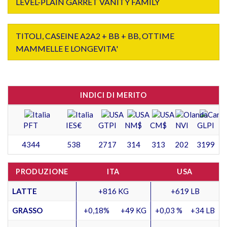
LEVEL-PLAIN GARRET VANITY FAMILY
TITOLI, CASEINE A2A2 + BB + BB, OTTIME
MAMMELLE E LONGEVITA'
INDICI DI MERITO
PFT
IES€
GTPI
NM$
CM$
NVI
GLPI
4344
538
2717
314
313
202
3199
PRODUZIONE
ITA
USA
LATTE
+816 KG
+619 LB
GRASSO
+0,18%
+49 KG
+0,03 %
+34 LB