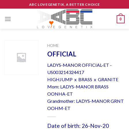
Skip
ABC LOVEGENETIX, A BETTER CHOICE
to
content
0
HOME
OFFICIAL
LADYS-MANOR OFFICIAL-ET -
US003214324417
HIGHJUMP x BRASS x GRANITE
Mom: LADYS-MANOR BRASS
OONHA-ET
Grandmother: LADYS-MANOR GRNT
OOHM-ET
Date of birth: 26-Nov-20