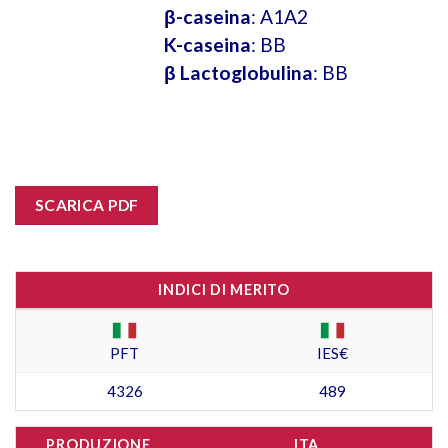
β-caseina
: A1A2
K-caseina
: BB
β Lactoglobulina
: BB
SCARICA PDF
INDICI DI MERITO
PFT
IES€
4326
489
PRODUZIONE
ITA