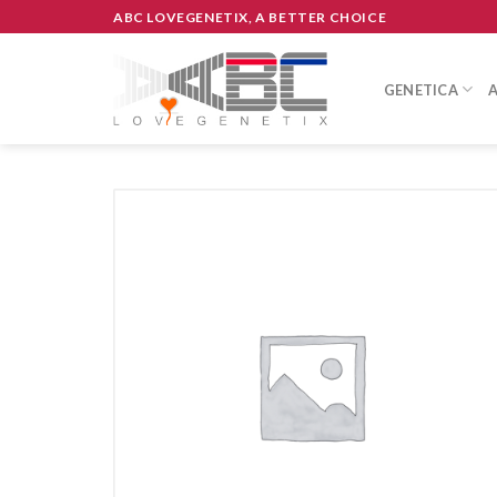
Skip
ABC LOVEGENETIX, A BETTER CHOICE
to
content
GENETICA