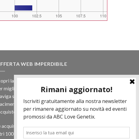
FFERTA WEB IMPERDIBILE
opri la nostra offerta web! Un prezzo mai visto,
r migliaia di prodotti.
viga sul sito e scegli il tuo toro filtrando a
iacimento e scopri quanto può essere vantaggioso
acquisto online.
 acquisti almeno 500€ di prodotti in regalo per te
tri 100 € in Tori. Contattaci per più informazioni.