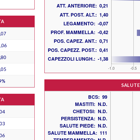
TA
,07
,06
,80
,05
9%
SALUTE
TA
04
03
06