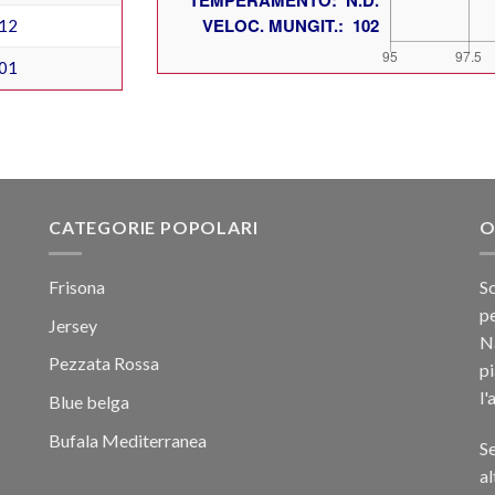
12
01
CATEGORIE POPOLARI
O
Frisona
Sc
pe
Jersey
Na
Pezzata Rossa
p
l'
Blue belga
Bufala Mediterranea
Se
al