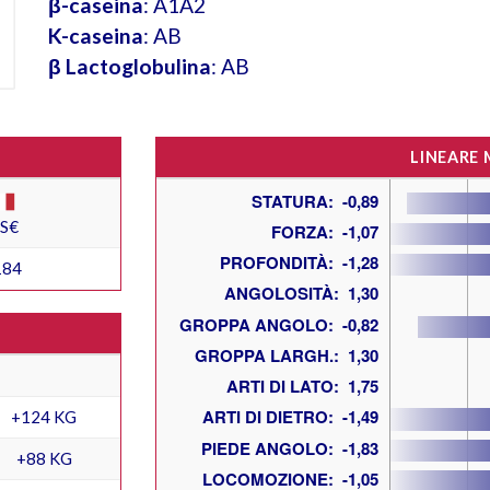
β-caseina
: A1A2
K-caseina
: AB
β Lactoglobulina
: AB
LINEARE
ES€
184
+124 KG
+88 KG