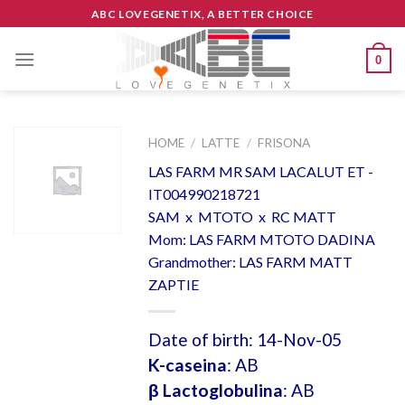
Skip
ABC LOVEGENETIX, A BETTER CHOICE
to
content
0
HOME
/
LATTE
/
FRISONA
LAS FARM MR SAM LACALUT ET -
IT004990218721
SAM x MTOTO x RC MATT
Mom: LAS FARM MTOTO DADINA
Grandmother: LAS FARM MATT
ZAPTIE
Date of birth: 14-Nov-05
K-caseina
: AB
β Lactoglobulina
: AB