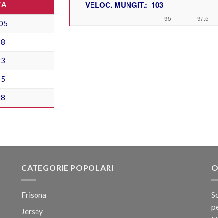
TA
05
98
93
95
98
CATEGORIE POPOLARI
O
Frisona
Sc
pe
Jersey