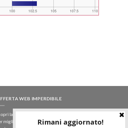
FFERTA WEB IMPERDIBILE
opri la nostra offerta web! Un prezzo mai visto,
r migliaia di prodotti.