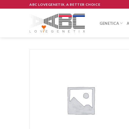
Skip
ABC LOVEGENETIX, A BETTER CHOICE
to
content
GENETICA