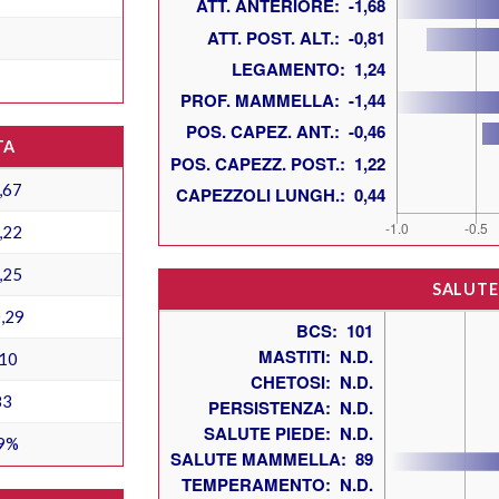
TA
,67
,22
,25
SALUTE
,29
10
83
9%