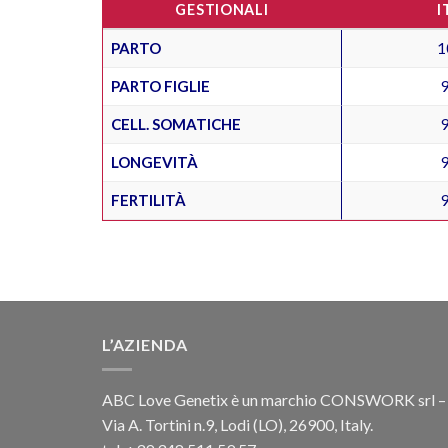
GESTIONALI
I
PARTO
1
PARTO FIGLIE
CELL. SOMATICHE
LONGEVITÀ
FERTILITÀ
L’AZIENDA
ABC Love Genetix è un marchio CONSWORK srl –
Via A. Tortini n.9, Lodi (LO), 26900, Italy.