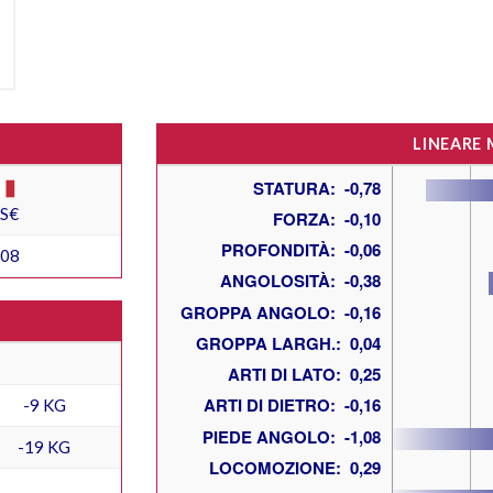
LINEARE
ES€
408
-9 KG
-19 KG