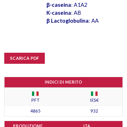
β-caseina
: A1A2
K-caseina
: AB
β Lactoglobulina
: AA
SCARICA PDF
INDICI DI MERITO
PFT
IES€
4865
932
PRODUZIONE
ITA