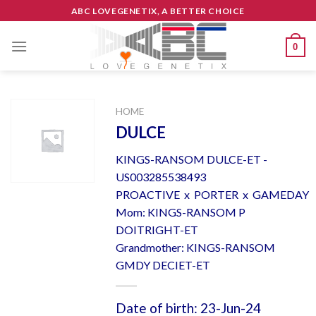
Skip
ABC LOVEGENETIX, A BETTER CHOICE
to
content
0
HOME
DULCE
KINGS-RANSOM DULCE-ET -
US003285538493
PROACTIVE x PORTER x GAMEDAY
Mom: KINGS-RANSOM P
DOITRIGHT-ET
Grandmother: KINGS-RANSOM
GMDY DECIET-ET
Date of birth: 23-Jun-24