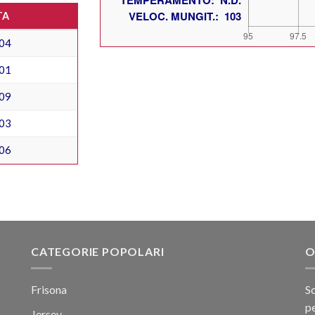
TA
04
01
09
03
06
CATEGORIE POPOLARI
O
Frisona
Sc
pe
Jersey