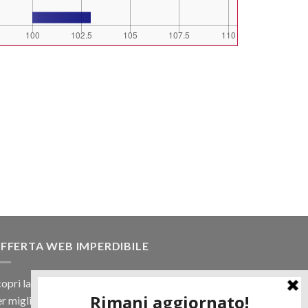
FFERTA WEB IMPERDIBILE
opri la nostra offerta web! Un prezzo mai visto,
r migliaia di prodotti.