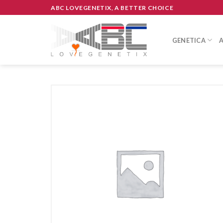
Skip
ABC LOVEGENETIX, A BETTER CHOICE
to
content
GENETICA