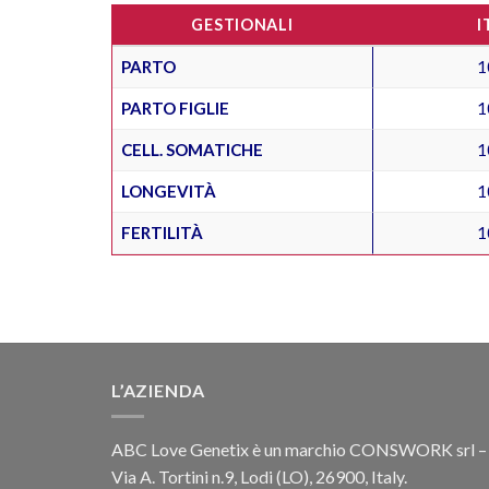
GESTIONALI
I
PARTO
1
PARTO FIGLIE
1
CELL. SOMATICHE
1
LONGEVITÀ
1
FERTILITÀ
1
L’AZIENDA
ABC Love Genetix è un marchio CONSWORK srl –
Via A. Tortini n.9, Lodi (LO), 26900, Italy.