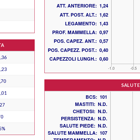
TA
,36
,23
,70
SALUTE
,01
27
70
5%