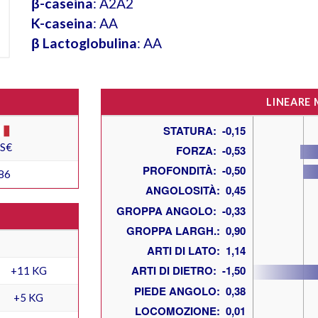
β-caseina
: A2A2
K-caseina
: AA
β Lactoglobulina
: AA
LINEARE
ES€
86
+11 KG
+5 KG