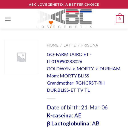
Skip
ABC LOVEGENETIX, A BETTER CHOICE
to
content
0
HOME
/
LATTE
/
FRISONA
GO-FARM JAIRO ET -
IT019990283026
GOLDWYN x MORTY x DURHAM
Mom: MORTY BLISS
Grandmother: RGNCRST-RH
DUR.BLISS-ET TV TL
Date of birth: 21-Mar-06
K-caseina
: AE
β Lactoglobulina
: AB