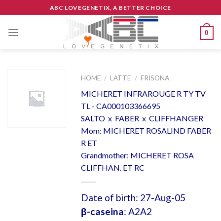
Skip
ABC LOVEGENETIX, A BETTER CHOICE
to
content
0
HOME
/
LATTE
/
FRISONA
MICHERET INFRAROUGE R TY TV
TL - CA000103366695
SALTO x FABER x CLIFFHANGER
Mom: MICHERET ROSALIND FABER
R ET
Grandmother: MICHERET ROSA
CLIFFHAN. ET RC
Date of birth: 27-Aug-05
β-caseina
: A2A2