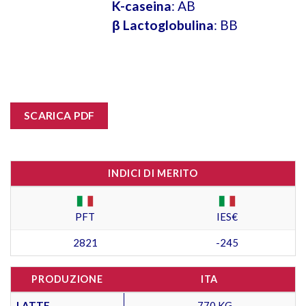
K-caseina
: AB
β Lactoglobulina
: BB
SCARICA PDF
INDICI DI MERITO
PFT
IES€
2821
-245
PRODUZIONE
ITA
LATTE
- -770 KG