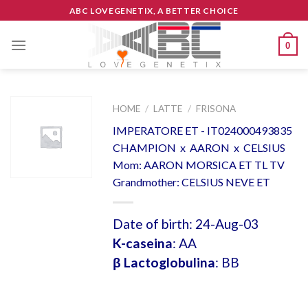
Skip
ABC LOVEGENETIX, A BETTER CHOICE
to
content
0
HOME
/
LATTE
/
FRISONA
IMPERATORE ET - IT024000493835
CHAMPION x AARON x CELSIUS
Mom: AARON MORSICA ET TL TV
Grandmother: CELSIUS NEVE ET
Date of birth: 24-Aug-03
K-caseina
: AA
β Lactoglobulina
: BB