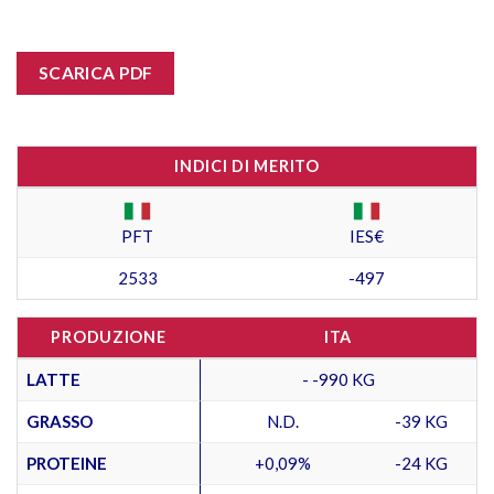
SCARICA PDF
INDICI DI MERITO
PFT
IES€
2533
-497
PRODUZIONE
ITA
LATTE
- -990 KG
GRASSO
N.D.
-39 KG
PROTEINE
+0,09%
-24 KG