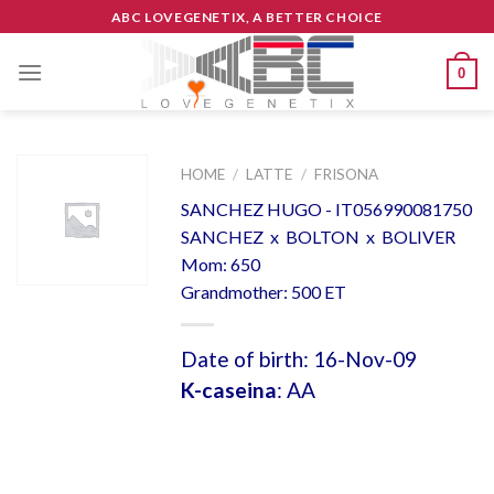
Skip
ABC LOVEGENETIX, A BETTER CHOICE
to
content
0
HOME
/
LATTE
/
FRISONA
SANCHEZ HUGO - IT056990081750
SANCHEZ x BOLTON x BOLIVER
Mom: 650
Grandmother: 500 ET
Date of birth: 16-Nov-09
K-caseina
: AA