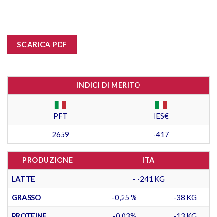
SCARICA PDF
INDICI DI MERITO
PFT
IES€
2659
-417
PRODUZIONE
ITA
LATTE
- -241 KG
GRASSO
-0,25 %
-38 KG
PROTEINE
-0,03%
-13 KG