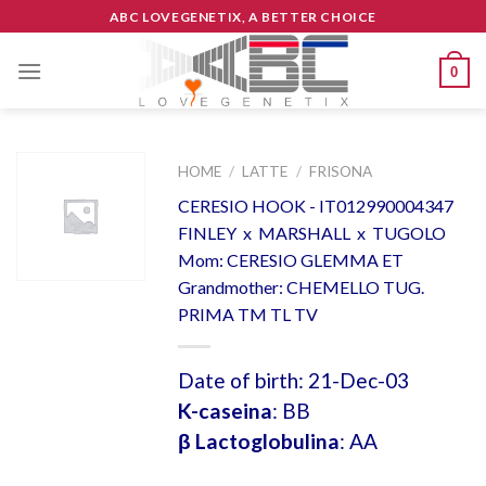
Skip
ABC LOVEGENETIX, A BETTER CHOICE
to
content
0
HOME
/
LATTE
/
FRISONA
CERESIO HOOK - IT012990004347
FINLEY x MARSHALL x TUGOLO
Mom: CERESIO GLEMMA ET
Grandmother: CHEMELLO TUG.
PRIMA TM TL TV
Date of birth: 21-Dec-03
K-caseina
: BB
β Lactoglobulina
: AA