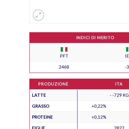
INDICI DI MERITO
PFT
I
2468
-
PRODUZIONE
ITA
LATTE
- -729 KG
GRASSO
+0,22%
PROTEINE
+0,12%
FIGLIE
2822