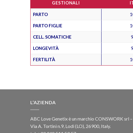
GESTIONALI
I
PARTO
1
PARTO FIGLIE
1
CELL. SOMATICHE
LONGEVITÀ
FERTILITÀ
1
L’AZIENDA
ABC Love Genetix è un marchio CONSWORK srl –
Via A. Tortini n.9, Lodi (LO), 26900, Italy.