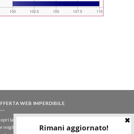
FFERTA WEB IMPERDIBILE
opri la nostra offerta web! Un prezzo mai visto,
r migliaia di prodotti.