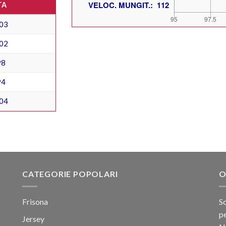
TA
03
02
98
94
04
CATEGORIE POPOLARI
O
Frisona
Sc
pe
Jersey