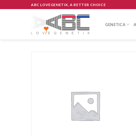
Skip
ABC LOVEGENETIX, A BETTER CHOICE
to
content
GENETICA