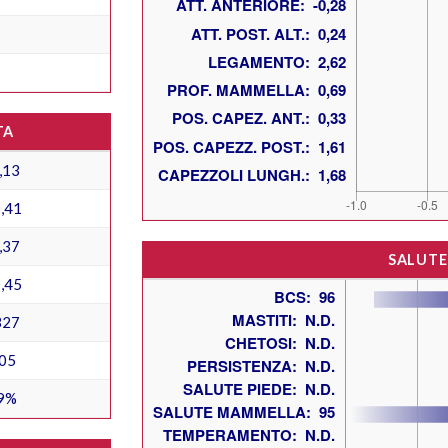
TA
,13
,41
,37
SALUTE
,45
327
05
9%