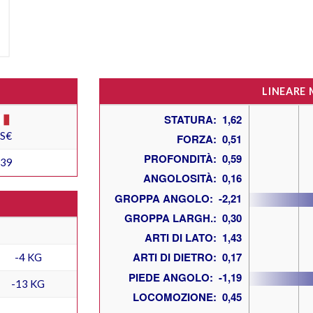
LINEARE
ES€
339
-4 KG
-13 KG