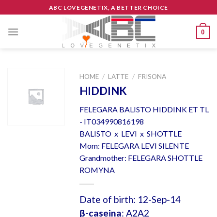
Skip
ABC LOVEGENETIX, A BETTER CHOICE
to
content
0
HOME
/
LATTE
/
FRISONA
HIDDINK
FELEGARA BALISTO HIDDINK ET TL
- IT034990816198
BALISTO x LEVI x SHOTTLE
Mom: FELEGARA LEVI SILENTE
Grandmother: FELEGARA SHOTTLE
ROMYNA
Date of birth: 12-Sep-14
β-caseina
: A2A2