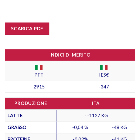
SCARICA PDF
INDICI DI MERITO
PFT
IES€
2915
-347
PRODUZIONE
ITA
LATTE
- -1127 KG
GRASSO
-0,04 %
-48 KG
PROTEINE
-0,02%
-41 KG