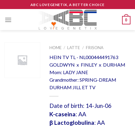
Skip
ABC LOVEGENETIX, A BETTER CHOICE
to
content
0
HOME
/
LATTE
/
FRISONA
HEIN TV TL - NL000444491763
GOLDWYN x FINLEY x DURHAM
Mom: LADY JANE
Grandmother: SPRING-DREAM
DURHAM JILL ET TV
Date of birth: 14-Jun-06
K-caseina
: AA
β Lactoglobulina
: AA