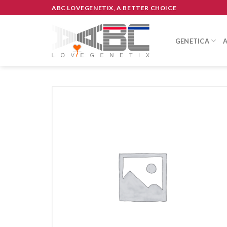
Skip
ABC LOVEGENETIX, A BETTER CHOICE
to
content
GENETICA