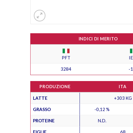
INDICI DI MERITO
PFT
I
3284
-
PRODUZIONE
ITA
LATTE
+303 KG
GRASSO
-0,12 %
PROTEINE
N.D.
FIGLIE
68