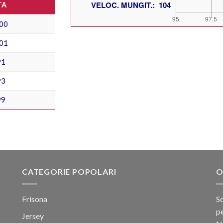
TA
00
01
91
93
99
CATEGORIE POPOLARI
O
Frisona
Sc
pe
Jersey