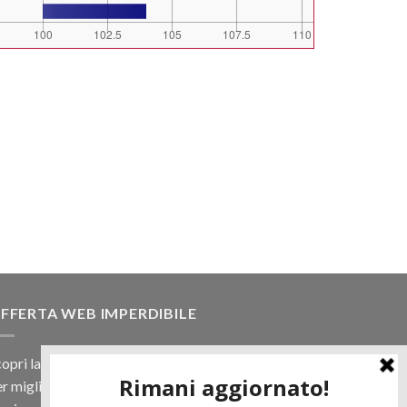
FFERTA WEB IMPERDIBILE
opri la nostra offerta web! Un prezzo mai visto,
r migliaia di prodotti.