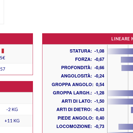
LINEARE
ES€
157
-2 KG
+11 KG