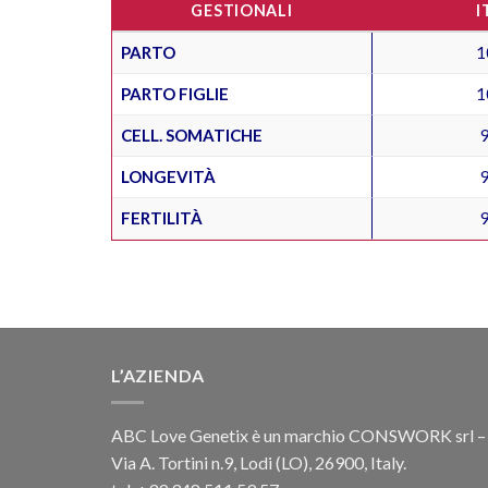
GESTIONALI
I
PARTO
1
PARTO FIGLIE
1
CELL. SOMATICHE
LONGEVITÀ
FERTILITÀ
L’AZIENDA
ABC Love Genetix è un marchio CONSWORK srl –
Via A. Tortini n.9, Lodi (LO), 26900, Italy.