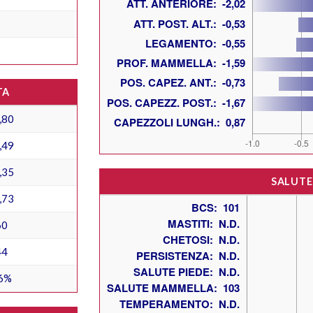
TA
,80
,49
,35
SALUTE
,73
60
44
6%