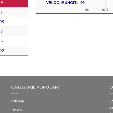
TA
97
05
97
95
02
CATEGORIE POPOLARI
O
Frisona
Sc
pe
Jersey