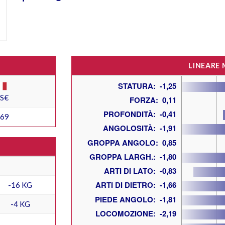
LINEARE
ES€
169
-16 KG
-4 KG