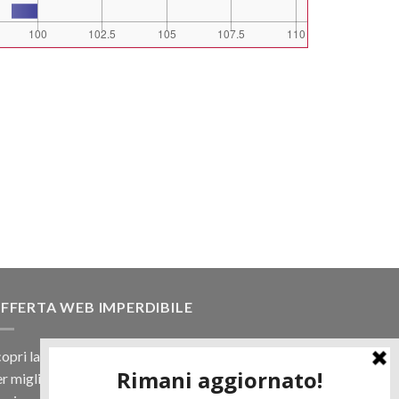
FFERTA WEB IMPERDIBILE
opri la nostra offerta web! Un prezzo mai visto,
r migliaia di prodotti.