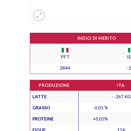
INDICI DI MERITO
PFT
I
2844
-
PRODUZIONE
ITA
LATTE
- -267 KG
GRASSO
-0,05 %
PROTEINE
+0,05%
FIGLIE
174