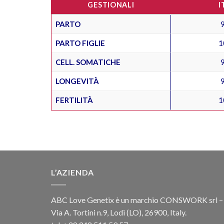
GESTIONALI
I
PARTO
PARTO FIGLIE
1
CELL. SOMATICHE
LONGEVITÀ
FERTILITÀ
1
L’AZIENDA
ABC Love Genetix è un marchio CONSWORK srl –
Via A. Tortini n.9, Lodi (LO), 26900, Italy.