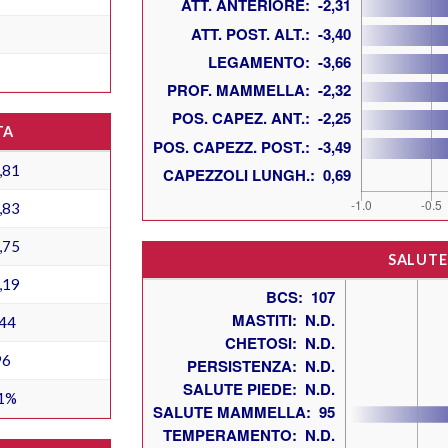
TA
,81
,83
,75
SALUTE
,19
44
96
1%