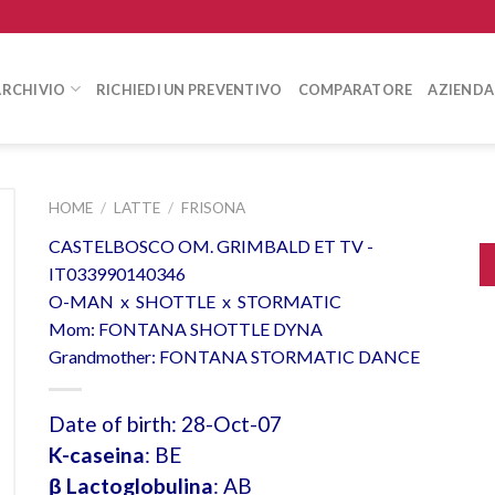
ARCHIVIO
RICHIEDI UN PREVENTIVO
COMPARATORE
AZIENDA
HOME
/
LATTE
/
FRISONA
CASTELBOSCO OM. GRIMBALD ET TV -
IT033990140346
O-MAN x SHOTTLE x STORMATIC
Mom: FONTANA SHOTTLE DYNA
Grandmother: FONTANA STORMATIC DANCE
Date of birth: 28-Oct-07
K-caseina
: BE
β Lactoglobulina
: AB