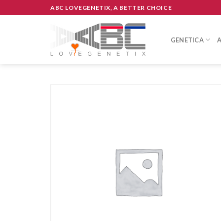
Skip
ABC LOVEGENETIX, A BETTER CHOICE
to
content
GENETICA