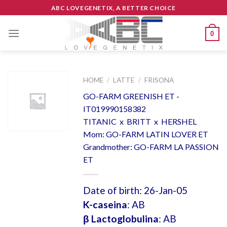
Skip
ABC LOVEGENETIX, A BETTER CHOICE
to
content
0
HOME
/
LATTE
/
FRISONA
GO-FARM GREENISH ET -
IT019990158382
TITANIC x BRITT x HERSHEL
Mom: GO-FARM LATIN LOVER ET
Grandmother: GO-FARM LA PASSION
ET
Date of birth: 26-Jan-05
K-caseina
: AB
β Lactoglobulina
: AB