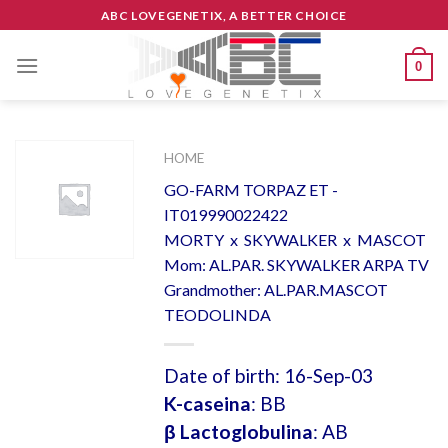
Skip
ABC LOVEGENETIX, A BETTER CHOICE
to
content
0
HOME
GO-FARM TORPAZ ET -
IT019990022422
MORTY x SKYWALKER x MASCOT
Mom: AL.PAR. SKYWALKER ARPA TV
Grandmother: AL.PAR.MASCOT
TEODOLINDA
Date of birth: 16-Sep-03
K-caseina
: BB
β Lactoglobulina
: AB