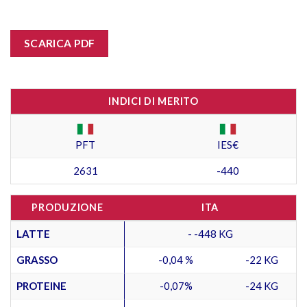
SCARICA PDF
INDICI DI MERITO
PFT
IES€
2631
-440
PRODUZIONE
ITA
LATTE
- -448 KG
GRASSO
-0,04 %
-22 KG
PROTEINE
-0,07%
-24 KG