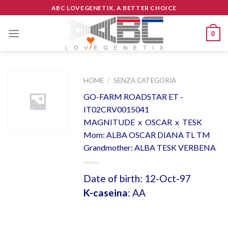
Skip
ABC LOVEGENETIX, A BETTER CHOICE
to
content
0
HOME
/
SENZA CATEGORIA
GO-FARM ROADSTAR ET -
IT02CRV0015041
MAGNITUDE x OSCAR x TESK
Mom: ALBA OSCAR DIANA TL TM
Grandmother: ALBA TESK VERBENA
Date of birth: 12-Oct-97
K-caseina
: AA