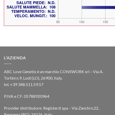
L’AZIENDA
ABC Love Genetix è un marchio CONSWORK srl – Via A.
Tortini n.9, Lodi (LO), 26900, Italy.
tel. +39 348.511.59.57
P.IVA e CF: 05788920964
Provider distributore: Register.it spa – Via Zanchi n.22,
Bergamo (BG), 24126, Italy.