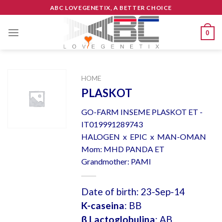
Skip
ABC LOVEGENETIX, A BETTER CHOICE
to
content
0
HOME
PLASKOT
GO-FARM INSEME PLASKOT ET -
IT019991289743
HALOGEN x EPIC x MAN-OMAN
Mom: MHD PANDA ET
Grandmother: PAMI
Date of birth: 23-Sep-14
K-caseina
: BB
β Lactoglobulina
: AB