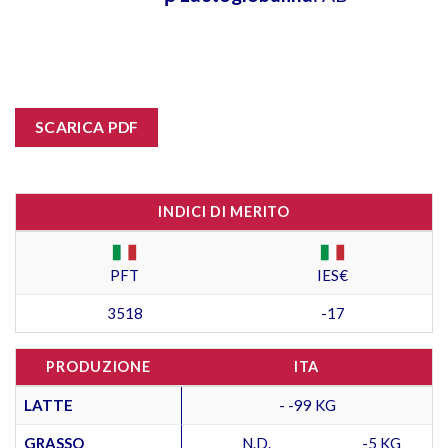
SCARICA PDF
INDICI DI MERITO
PFT
IES€
3518
-17
PRODUZIONE
ITA
LATTE
- -99 KG
GRASSO
N.D.
-5 KG