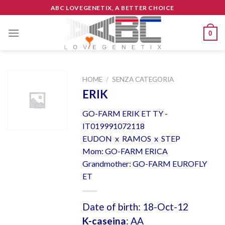
Skip
ABC LOVEGENETIX, A BETTER CHOICE
to
content
0
HOME
/
SENZA CATEGORIA
ERIK
GO-FARM ERIK ET TY -
IT019991072118
EUDON x RAMOS x STEP
Mom: GO-FARM ERICA
Grandmother: GO-FARM EUROFLY
ET
Date of birth: 18-Oct-12
K-caseina
: AA