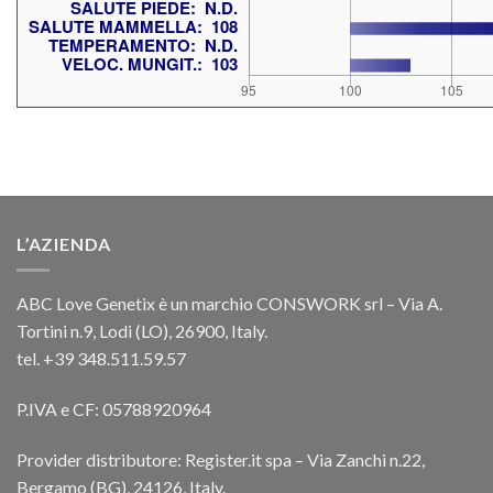
L’AZIENDA
ABC Love Genetix è un marchio CONSWORK srl – Via A.
Tortini n.9, Lodi (LO), 26900, Italy.
tel. +39 348.511.59.57
P.IVA e CF: 05788920964
Provider distributore: Register.it spa – Via Zanchi n.22,
Bergamo (BG), 24126, Italy.