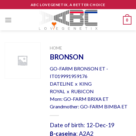
Skip
ABC LOVEGENETIX, A BETTER CHOICE
to
content
0
HOME
BRONSON
GO-FARM BRONSON ET -
IT019991959176
DATELINE x KING
ROYAL x RUBICON
Mom: GO-FARM BRIXA ET
Grandmother: GO-FARM BIMBA ET
Date of birth: 12-Dec-19
β-caseina
: A2A2