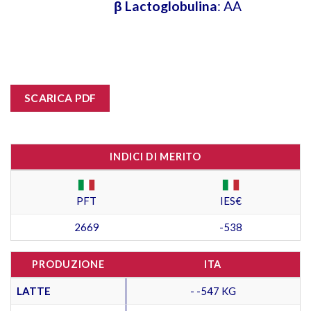
β Lactoglobulina
: AA
SCARICA PDF
INDICI DI MERITO
PFT
IES€
2669
-538
PRODUZIONE
ITA
LATTE
- -547 KG