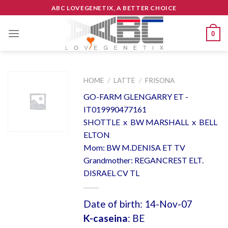
Skip
ABC LOVEGENETIX, A BETTER CHOICE
to
content
0
HOME
/
LATTE
/
FRISONA
GO-FARM GLENGARRY ET -
IT019990477161
SHOTTLE x BW MARSHALL x BELL
ELTON
Mom: BW M.DENISA ET TV
Grandmother: REGANCREST ELT.
DISRAEL CV TL
Date of birth: 14-Nov-07
K-caseina
: BE