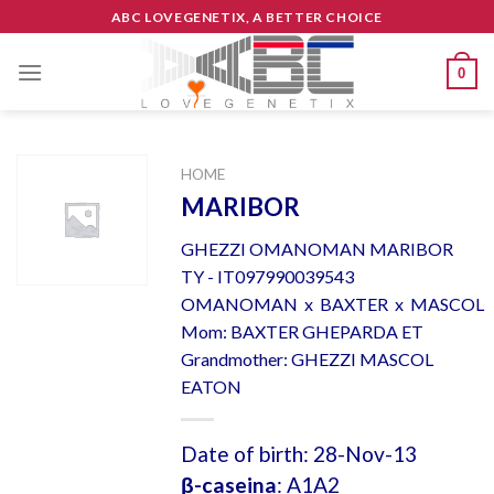
Skip
ABC LOVEGENETIX, A BETTER CHOICE
to
content
0
HOME
MARIBOR
GHEZZI OMANOMAN MARIBOR
TY - IT097990039543
OMANOMAN x BAXTER x MASCOL
Mom: BAXTER GHEPARDA ET
Grandmother: GHEZZI MASCOL
EATON
Date of birth: 28-Nov-13
β-caseina
: A1A2