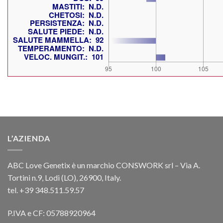
L’AZIENDA
ABC Love Genetix è un marchio CONSWORK srl – Via A.
Tortini n.9, Lodi (LO), 26900, Italy.
tel. +39 348.511.59.57
P.IVA e CF: 05788920964