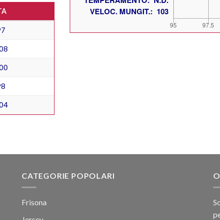
TA
97
08
00
98
04
CATEGORIE POPOLARI
O
Frisona
Sc
pe
Jersey