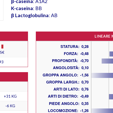
β-caseina
: A1A2
K-caseina
: BB
β Lactoglobulina
: AB
LINEARE
ES€
93
+31 KG
-6 KG