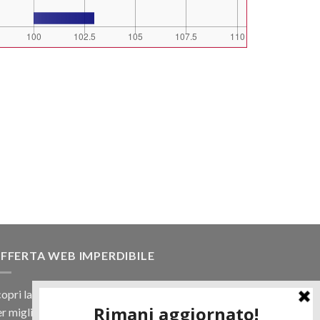
FFERTA WEB IMPERDIBILE
opri la nostra offerta web! Un prezzo mai visto,
r migliaia di prodotti.