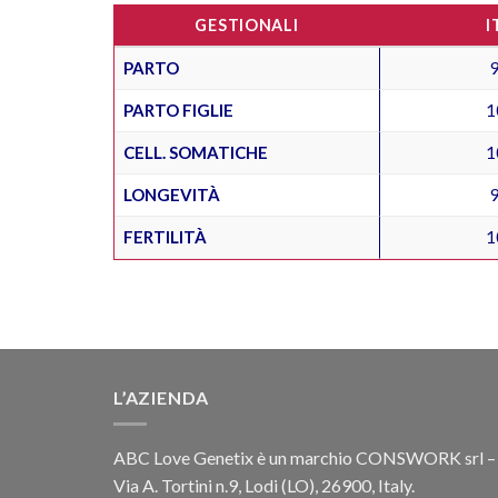
GESTIONALI
I
PARTO
PARTO FIGLIE
1
CELL. SOMATICHE
1
LONGEVITÀ
FERTILITÀ
1
L’AZIENDA
ABC Love Genetix è un marchio CONSWORK srl –
Via A. Tortini n.9, Lodi (LO), 26900, Italy.