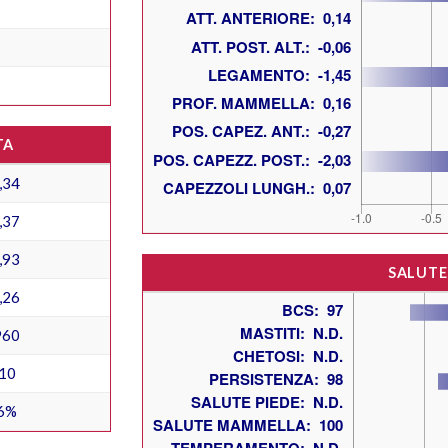
TA
,34
,37
,93
SALUTE
,26
960
10
6%