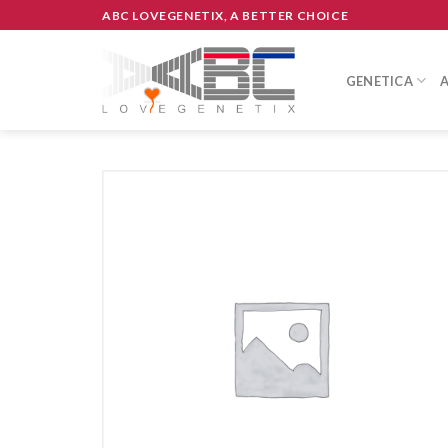
Skip
ABC LOVEGENETIX, A BETTER CHOICE
to
content
GENETICA