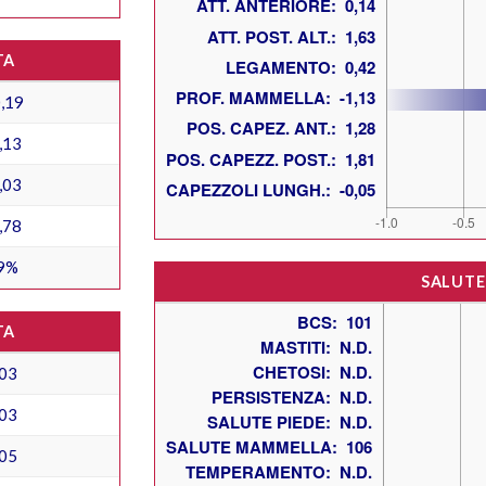
TA
,19
,13
,03
,78
9%
SALUTE
TA
03
03
05