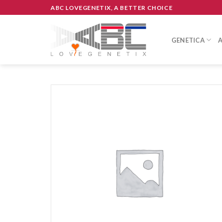
Skip
ABC LOVEGENETIX, A BETTER CHOICE
to
content
GENETICA