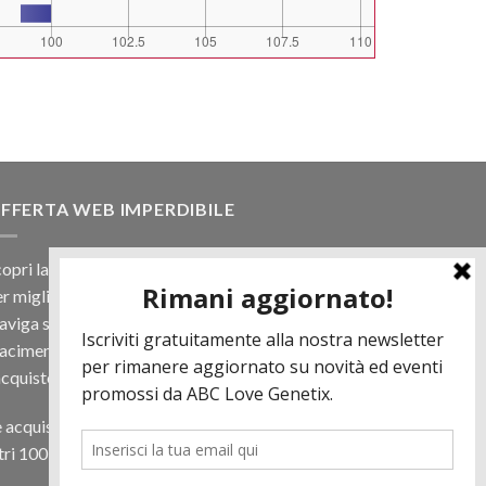
FFERTA WEB IMPERDIBILE
opri la nostra offerta web! Un prezzo mai visto,
r migliaia di prodotti.
viga sul sito e scegli il tuo toro filtrando a
iacimento e scopri quanto può essere vantaggioso
acquisto online.
 acquisti almeno 500€ di prodotti in regalo per te
tri 100 € in Tori. Contattaci per più informazioni.