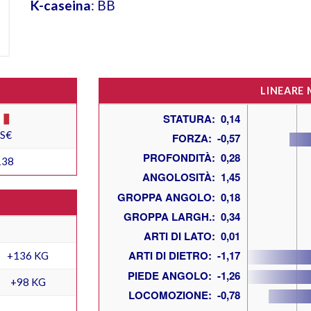
K-caseina
: BB
LINEARE
ES€
138
+136 KG
+98 KG