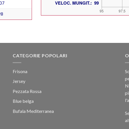
07
98
CATEGORIE POPOLARI
O
Frisona
Sc
pe
Jersey
Na
Pezzata Rossa
p
l'
Blue belga
Bufala Mediterranea
Se
al