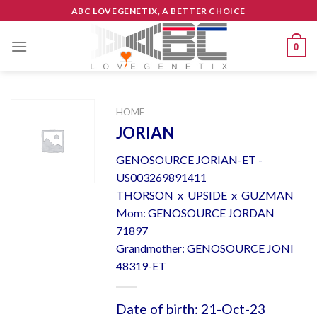
Skip
ABC LOVEGENETIX, A BETTER CHOICE
to
content
0
HOME
JORIAN
GENOSOURCE JORIAN-ET -
US003269891411
THORSON x UPSIDE x GUZMAN
Mom: GENOSOURCE JORDAN
71897
Grandmother: GENOSOURCE JONI
48319-ET
Date of birth: 21-Oct-23