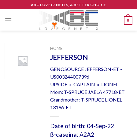
Skip
ABC LOVEGENETIX, A BETTER CHOICE
to
content
0
HOME
JEFFERSON
GENOSOURCE JEFFERSON-ET -
US003244007396
UPSIDE x CAPTAIN x LIONEL
Mom: T-SPRUCE JAELA 47718-ET
Grandmother: T-SPRUCE LIONEL
13196-ET
Date of birth: 04-Sep-22
β-caseina
: A2A2