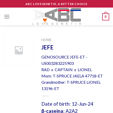
Skip
ABC LOVEGENETIX, A BETTER CHOICE
to
content
0
HOME
JEFE
GENOSOURCE JEFE-ET -
US003283225903
RAD x CAPTAIN x LIONEL
Mom: T-SPRUCE JAELA 47718-ET
Grandmother: T-SPRUCE LIONEL
13196-ET
Date of birth: 12-Jun-24
β-caseina
: A2A2