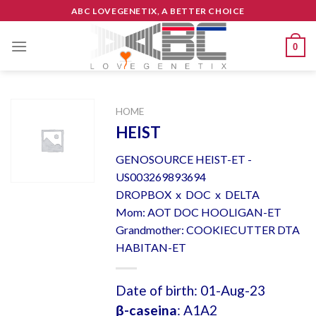
Skip
ABC LOVEGENETIX, A BETTER CHOICE
to
content
0
HOME
HEIST
GENOSOURCE HEIST-ET -
US003269893694
DROPBOX x DOC x DELTA
Mom: AOT DOC HOOLIGAN-ET
Grandmother: COOKIECUTTER DTA
HABITAN-ET
Date of birth: 01-Aug-23
β-caseina
: A1A2