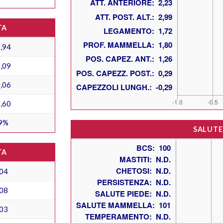
TA
,94
,09
,06
,60
9%
SALUTE
TA
04
08
03