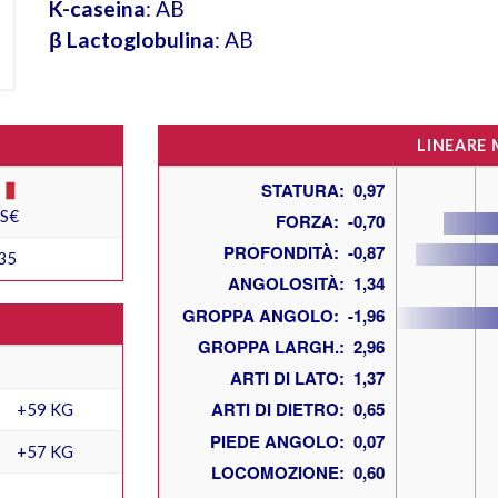
K-caseina
: AB
β Lactoglobulina
: AB
LINEARE
ES€
35
+59 KG
+57 KG