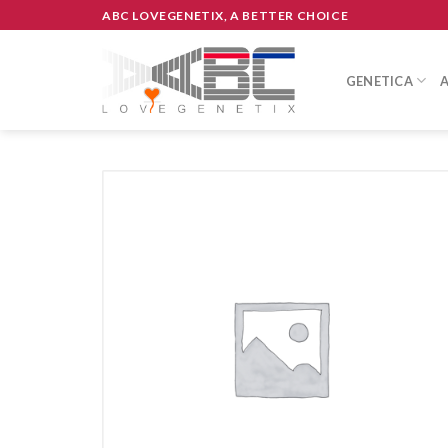
Skip
ABC LOVEGENETIX, A BETTER CHOICE
to
content
GENETICA