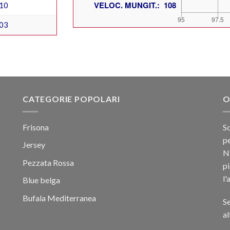
10
03
CATEGORIE POPOLARI
O
Frisona
Sc
pe
Jersey
Na
Pezzata Rossa
p
l'
Blue belga
Bufala Mediterranea
Se
al