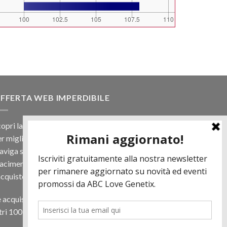
FFERTA WEB IMPERDIBILE
opri la nostra offerta web! Un prezzo mai visto,
r migliaia di prodotti.
viga sul sito e scegli il tuo toro filtrando a
iacimento e scopri quanto può essere vantaggioso
acquisto online.
 acquisti almeno 500€ di prodotti in regalo per te
tri 100 € in Tori. Contattaci per più informazioni.