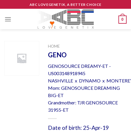
Skip
ABC LOVEGENETIX, A BETTER CHOICE
to
content
0
HOME
GENO
GENOSOURCE DREAMY-ET -
US003148918945
NASHVILLE x DYNAMO x MONTERE
Mom: GENOSOURCE DREAMING
BIG-ET
Grandmother: TJR GENOSOURCE
31955-ET
Date of birth: 25-Apr-19