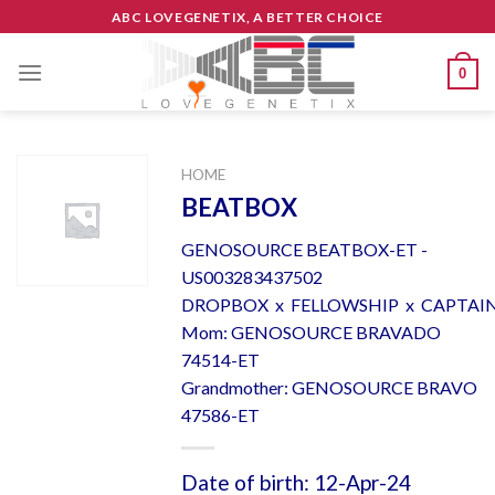
Skip
ABC LOVEGENETIX, A BETTER CHOICE
to
content
0
HOME
BEATBOX
GENOSOURCE BEATBOX-ET -
US003283437502
DROPBOX x FELLOWSHIP x CAPTAI
Mom: GENOSOURCE BRAVADO
74514-ET
Grandmother: GENOSOURCE BRAVO
47586-ET
Date of birth: 12-Apr-24