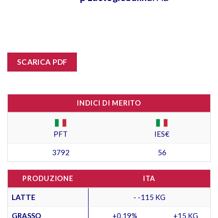
SCARICA PDF
INDICI DI MERITO
PFT
IES€
3792
56
PRODUZIONE
ITA
LATTE
- -115 KG
GRASSO
+0,19%
+15 KG