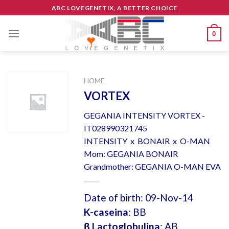
Skip
ABC LOVEGENETIX, A BETTER CHOICE
to
content
0
HOME
VORTEX
GEGANIA INTENSITY VORTEX -
IT028990321745
INTENSITY x BONAIR x O-MAN
Mom: GEGANIA BONAIR
Grandmother: GEGANIA O-MAN EVA
Date of birth: 09-Nov-14
K-caseina
: BB
β Lactoglobulina
: AB