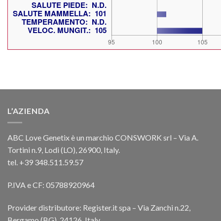
L’AZIENDA
ABC Love Genetix è un marchio CONSWORK srl – Via A.
Tortini n.9, Lodi (LO), 26900, Italy.
tel. +39 348.511.59.57
P.IVA e CF: 05788920964
Provider distributore: Register.it spa – Via Zanchi n.22,
Bergamo (BG), 24126, Italy.