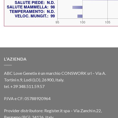
L’AZIENDA
ABC Love Genetix è un marchio CONSWORK srl – Via A.
Tortini n.9, Lodi (LO), 26900, Italy.
tel. +39 348.511.59.57
P.IVA e CF: 05788920964
Provider distributore: Register.it spa – Via Zanchi n.22,
Bergamo (BG), 24126, Italy.