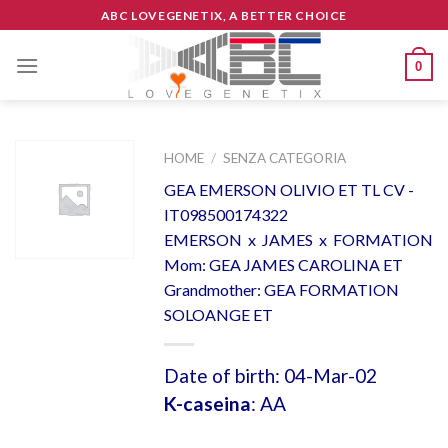
Skip
ABC LOVEGENETIX, A BETTER CHOICE
to
content
0
HOME
/
SENZA CATEGORIA
GEA EMERSON OLIVIO ET TL CV -
IT098500174322
EMERSON x JAMES x FORMATION
Mom: GEA JAMES CAROLINA ET
Grandmother: GEA FORMATION
SOLOANGE ET
Date of birth: 04-Mar-02
K-caseina
: AA