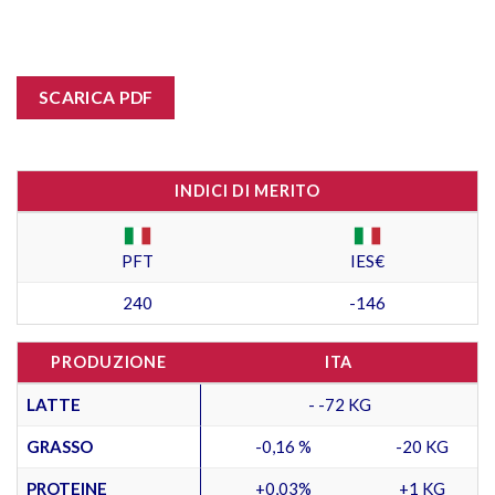
SCARICA PDF
INDICI DI MERITO
PFT
IES€
240
-146
PRODUZIONE
ITA
LATTE
- -72 KG
GRASSO
-0,16 %
-20 KG
PROTEINE
+0,03%
+1 KG