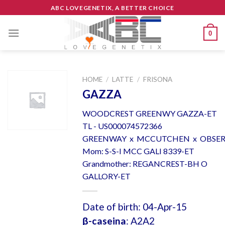
Skip
ABC LOVEGENETIX, A BETTER CHOICE
to
content
0
HOME
/
LATTE
/
FRISONA
GAZZA
WOODCREST GREENWY GAZZA-ET
TL - US000074572366
GREENWAY x MCCUTCHEN x OBSE
Mom: S-S-I MCC GALI 8339-ET
Grandmother: REGANCREST-BH O
GALLORY-ET
Date of birth: 04-Apr-15
β-caseina
: A2A2