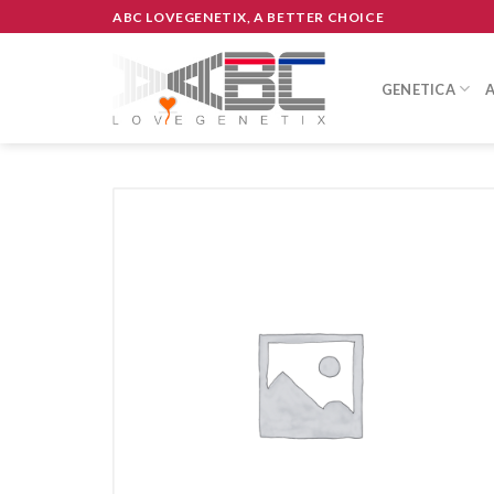
Skip
ABC LOVEGENETIX, A BETTER CHOICE
to
content
GENETICA