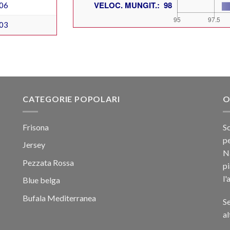
06
03
CATEGORIE POPOLARI
O
Frisona
Sc
pe
Jersey
Na
Pezzata Rossa
p
l'
Blue belga
Bufala Mediterranea
Se
al