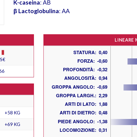
K-caseina
: AB
β Lactoglobulina
: AA
LINEARE
ES€
66
+58 KG
+69 KG