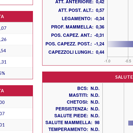
TA
,07
,26
,54
,31
5%
SALUTE
TA
00
07
01