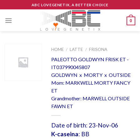
Skip
ABC LOVEGENETIX, A BETTER CHOICE
to
content
0
HOME
/
LATTE
/
FRISONA
PALEOTTO GOLDWYN FRISK ET -
IT037990045807
GOLDWYN x MORTY x OUTSIDE
Mom: MARKWELL MORTY FANCY
ET
Grandmother: MARWELL OUTSIDE
FAWN ET
Date of birth: 23-Nov-06
K-caseina
: BB