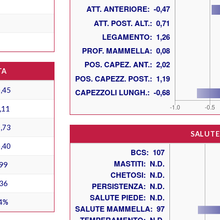
TA
,45
,11
,73
SALUTE
,40
99
36
4%