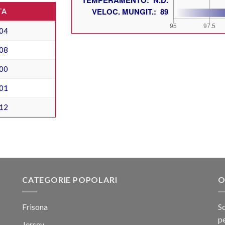
TA
04
08
00
01
12
CATEGORIE POPOLARI
O
Frisona
Sc
pe
Jersey