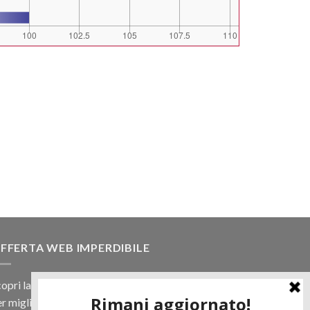
FFERTA WEB IMPERDIBILE
opri la nostra offerta web! Un prezzo mai visto,
r migliaia di prodotti.