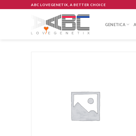
Skip
ABC LOVEGENETIX, A BETTER CHOICE
to
content
GENETICA