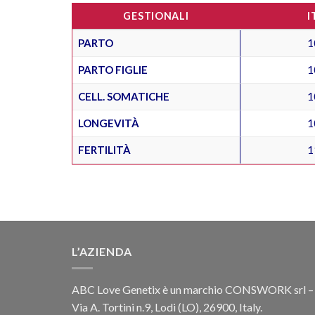
GESTIONALI
I
PARTO
1
PARTO FIGLIE
1
CELL. SOMATICHE
1
LONGEVITÀ
1
FERTILITÀ
1
L’AZIENDA
ABC Love Genetix è un marchio CONSWORK srl –
Via A. Tortini n.9, Lodi (LO), 26900, Italy.