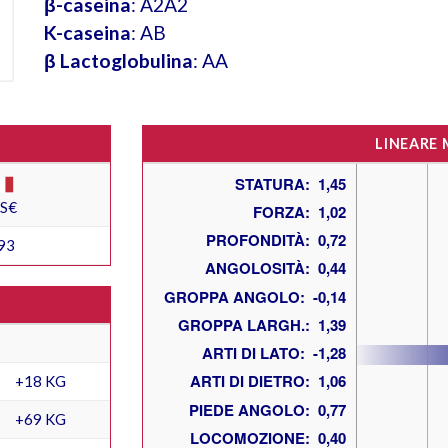
β-caseina
: A2A2
K-caseina
: AB
β Lactoglobulina
: AA
LINEARE
ES€
93
+18 KG
+69 KG