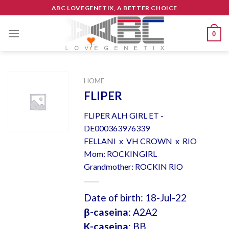
Skip
ABC LOVEGENETIX, A BETTER CHOICE
to
content
0
HOME
FLIPER
FLIPER ALH GIRL ET -
DE000363976339
FELLANI x VH CROWN x RIO
Mom: ROCKINGIRL
Grandmother: ROCKIN RIO
Date of birth: 18-Jul-22
β-caseina
: A2A2
K-caseina
: BB