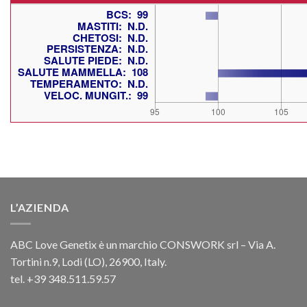
L’AZIENDA
ABC Love Genetix è un marchio CONSWORK srl – Via A.
Tortini n.9, Lodi (LO), 26900, Italy.
tel. +39 348.511.59.57