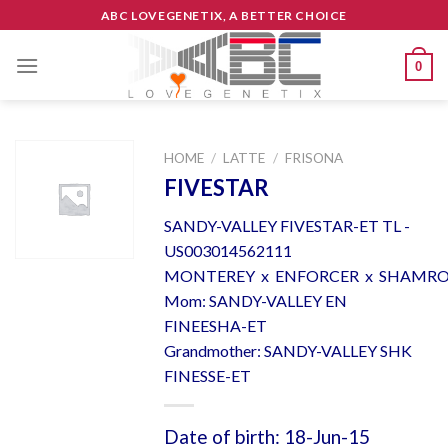
Skip
ABC LOVEGENETIX, A BETTER CHOICE
to
content
0
HOME
/
LATTE
/
FRISONA
FIVESTAR
SANDY-VALLEY FIVESTAR-ET TL -
US003014562111
MONTEREY x ENFORCER x SHAMR
Mom: SANDY-VALLEY EN
FINEESHA-ET
Grandmother: SANDY-VALLEY SHK
FINESSE-ET
Date of birth: 18-Jun-15