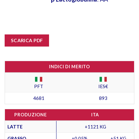
SCARICA PDF
INDICI DI MERITO
PFT
IES€
4681
893
PRODUZIONE
ITA
LATTE
+1121 KG
GRASSO
+0,05%
+51 KG