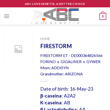
Skip
ABC LOVEGENETIX, A BETTER CHOICE
to
content
0
HOME
FIRESTORM
FIRESTORM ET - DE000364826566
FORINO x GIGALINER x GYWER
Mom: ADDISYN
Grandmother: ARIZONA
Date of birth: 16-May-23
β-caseina
: A2A2
K-caseina
: AB
β Lactoglobulina
: AA