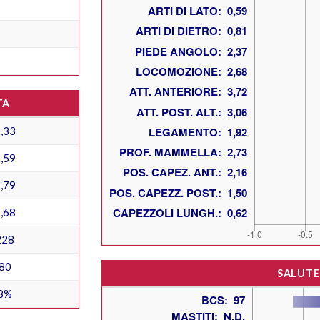
TA
,33
,59
,79
,68
228
80
SALUTE
8%