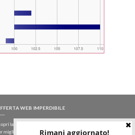
FFERTA WEB IMPERDIBILE
opri la nostra offerta web! Un prezzo mai visto,
r migliaia di prodotti.