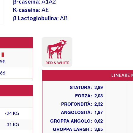
β-caseina
: A1A2
K-caseina
: AE
β Lactoglobulina
: AB
ES€
166
LINEARE
-24 KG
-31 KG