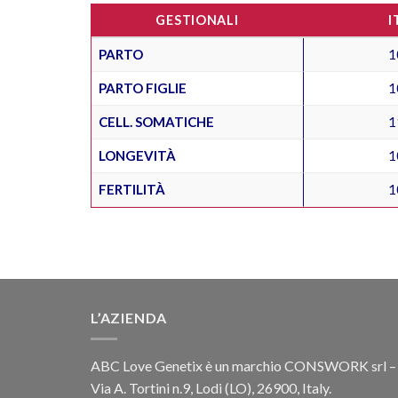
GESTIONALI
I
PARTO
1
PARTO FIGLIE
1
CELL. SOMATICHE
1
LONGEVITÀ
1
FERTILITÀ
1
L’AZIENDA
ABC Love Genetix è un marchio CONSWORK srl –
Via A. Tortini n.9, Lodi (LO), 26900, Italy.