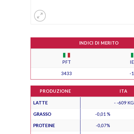
INDICI DI MERITO
PFT
I
3433
-
PRODUZIONE
ITA
LATTE
- -609 KG
GRASSO
-0,01 %
PROTEINE
-0,07%