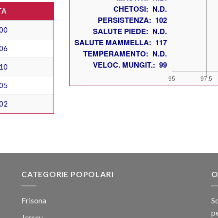
TA
00
06
10
05
02
CATEGORIE POPOLARI
O
Frisona
Sc
pe
Jersey