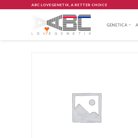
Skip
ABC LOVEGENETIX, A BETTER CHOICE
to
content
GENETICA