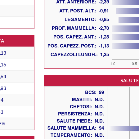
TA
,13
,16
,64
SALUTE
,83
84
61
7%