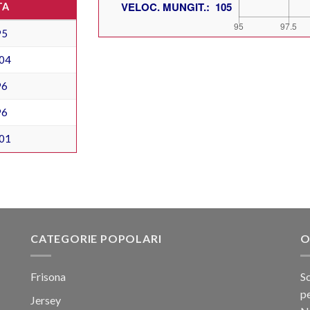
TA
95
04
96
96
01
CATEGORIE POPOLARI
O
Frisona
Sc
pe
Jersey