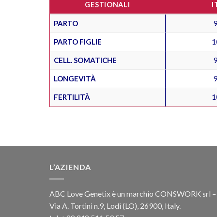
GESTIONALI
I
PARTO
PARTO FIGLIE
1
CELL. SOMATICHE
LONGEVITÀ
FERTILITÀ
1
L’AZIENDA
ABC Love Genetix è un marchio CONSWORK srl –
Via A. Tortini n.9, Lodi (LO), 26900, Italy.