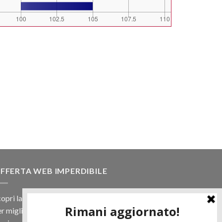
FFERTA WEB IMPERDIBILE
opri la nostra offerta web! Un prezzo mai visto,
r migliaia di prodotti.