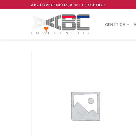
Skip
ABC LOVEGENETIX, A BETTER CHOICE
to
content
GENETICA