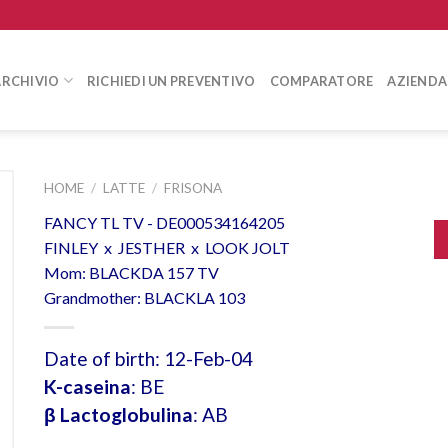
ARCHIVIO
RICHIEDI UN PREVENTIVO
COMPARATORE
AZIENDA
HOME
/
LATTE
/
FRISONA
FANCY TL TV - DE000534164205
FINLEY x JESTHER x LOOK JOLT
Mom: BLACKDA 157 TV
Grandmother: BLACKLA 103
Date of birth: 12-Feb-04
K-caseina
: BE
β Lactoglobulina
: AB