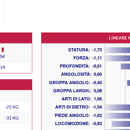
LINEARE
ES€
519
-25 KG
-31 KG