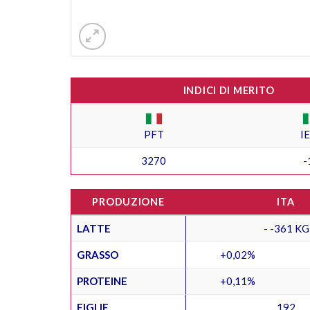
INDICI DI MERITO
PFT
I
3270
-
PRODUZIONE
ITA
LATTE
- -361 KG
GRASSO
+0,02%
PROTEINE
+0,11%
FIGLIE
192