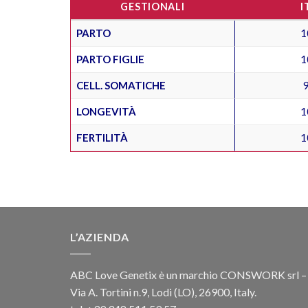
GESTIONALI
I
PARTO
1
PARTO FIGLIE
1
CELL. SOMATICHE
LONGEVITÀ
1
FERTILITÀ
1
L’AZIENDA
ABC Love Genetix è un marchio CONSWORK srl –
Via A. Tortini n.9, Lodi (LO), 26900, Italy.