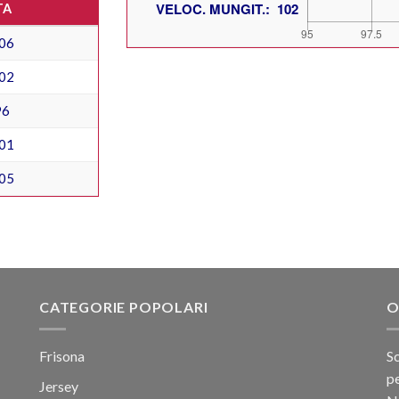
TA
06
02
96
01
05
CATEGORIE POPOLARI
O
Frisona
Sc
pe
Jersey