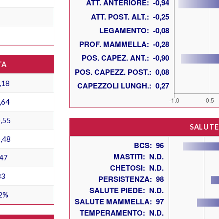
TA
,18
,64
,55
SALUTE
,48
47
33
2%