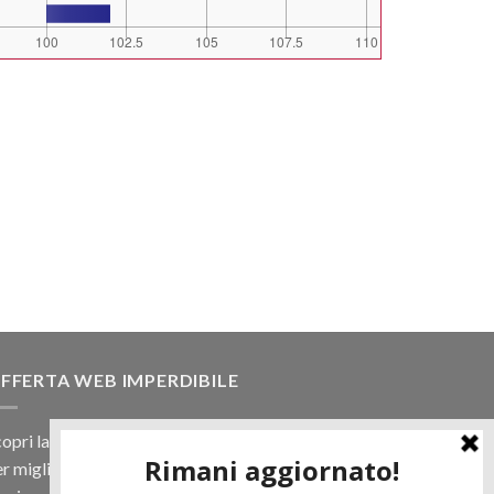
FFERTA WEB IMPERDIBILE
opri la nostra offerta web! Un prezzo mai visto,
r migliaia di prodotti.