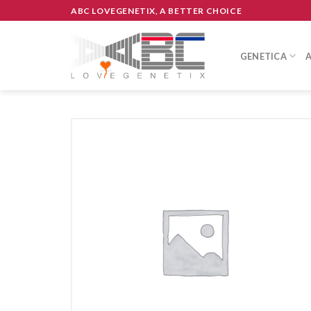
Skip
ABC LOVEGENETIX, A BETTER CHOICE
to
content
GENETICA