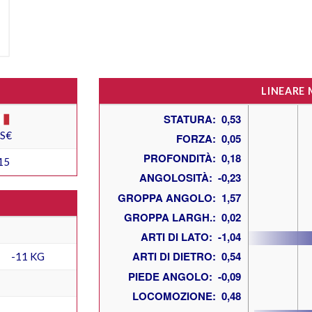
LINEARE
ES€
15
-11 KG