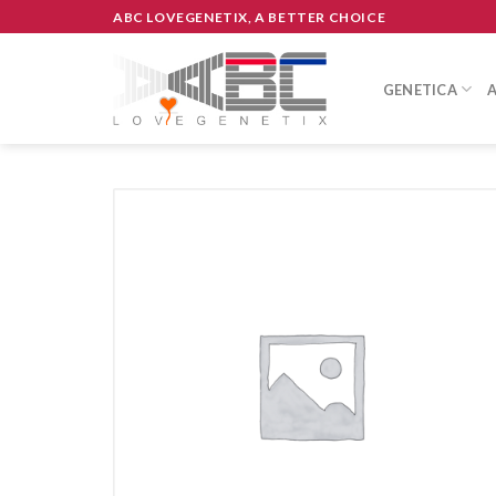
Skip
ABC LOVEGENETIX, A BETTER CHOICE
to
content
GENETICA