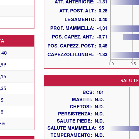
TA
,48
,99
,15
SALUTE
,35
75
58
7%