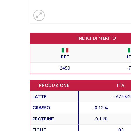
INDICI DI MERITO
PFT
I
2450
-
PRODUZIONE
ITA
LATTE
- -675 KG
GRASSO
-0,13 %
PROTEINE
-0,11%
FIGLIE
85