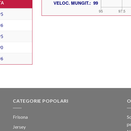
TA
95
96
95
90
96
CATEGORIE POPOLARI
O
Frisona
Sc
pe
Jersey