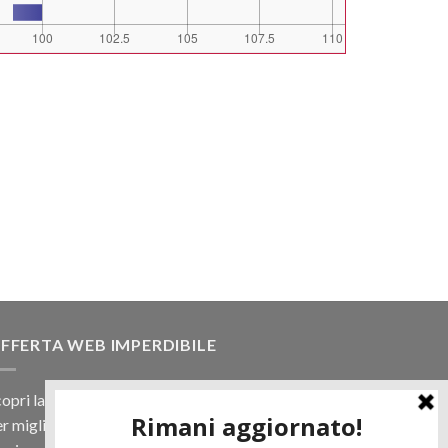
FFERTA WEB IMPERDIBILE
opri la nostra offerta web! Un prezzo mai visto,
r migliaia di prodotti.