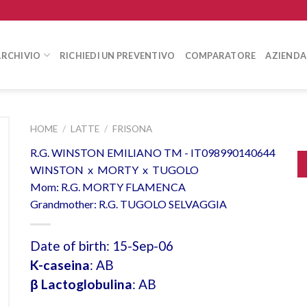
ARCHIVIO
RICHIEDI UN PREVENTIVO
COMPARATORE
AZIENDA
HOME
/
LATTE
/
FRISONA
R.G. WINSTON EMILIANO TM - IT098990140644
WINSTON x MORTY x TUGOLO
Mom: R.G. MORTY FLAMENCA
Grandmother: R.G. TUGOLO SELVAGGIA
Date of birth: 15-Sep-06
K-caseina
: AB
β Lactoglobulina
: AB