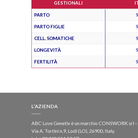
GESTIONALI
I
PARTO
PARTO FIGLIE
CELL. SOMATICHE
LONGEVITÀ
FERTILITÀ
L’AZIENDA
ABC Love Genetix è un marchio CONSWORK srl –
Via A. Tortini n.9, Lodi (LO), 26900, Italy.