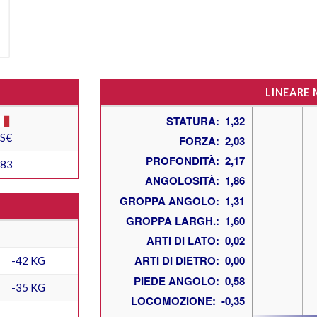
LINEARE
ES€
783
-42 KG
-35 KG