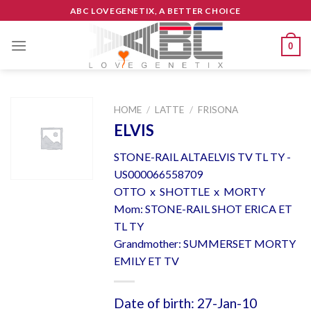
Skip
ABC LOVEGENETIX, A BETTER CHOICE
to
content
0
HOME
/
LATTE
/
FRISONA
ELVIS
STONE-RAIL ALTAELVIS TV TL TY -
US000066558709
OTTO x SHOTTLE x MORTY
Mom: STONE-RAIL SHOT ERICA ET
TL TY
Grandmother: SUMMERSET MORTY
EMILY ET TV
Date of birth: 27-Jan-10