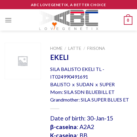
Skip
ABC LOVEGENETIX, A BETTER CHOICE
to
content
0
HOME
/
LATTE
/
FRISONA
EKELI
SILA BALISTO EKELI TL -
IT024990491691
BALISTO x SUDAN x SUPER
Mom: SILA SDN BLUEBILL ET
Grandmother: SILA SUPER BLUES ET
Date of birth: 30-Jan-15
β-caseina
: A2A2
K-caseina
: BB